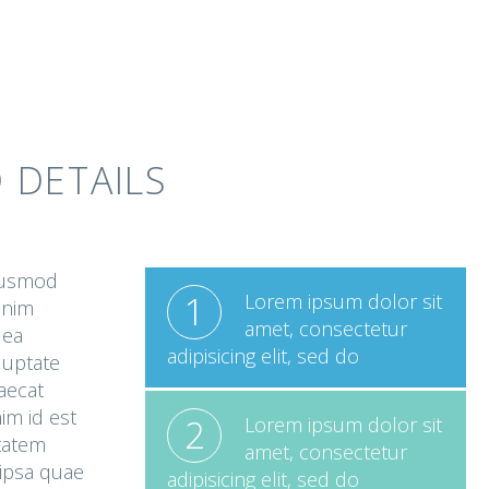
 DETAILS
eiusmod
1
Lorem ipsum dolor sit
inim
amet, consectetur
 ea
adipisicing elit, sed do
luptate
caecat
im id est
2
Lorem ipsum dolor sit
ptatem
amet, consectetur
ipsa quae
adipisicing elit, sed do