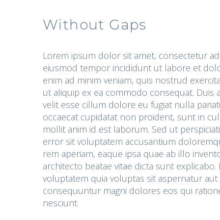
Without Gaps
Lorem ipsum dolor sit amet, consectetur adip
eiusmod tempor incididunt ut labore et dol
enim ad minim veniam, quis nostrud exercitat
ut aliquip ex ea commodo consequat. Duis au
velit esse cillum dolore eu fugiat nulla paria
occaecat cupidatat non proident, sunt in cul
mollit anim id est laborum. Sed ut perspicia
error sit voluptatem accusantium doloremq
rem aperiam, eaque ipsa quae ab illo inventor
architecto beatae vitae dicta sunt explicab
voluptatem quia voluptas sit aspernatur aut o
consequuntur magni dolores eos qui ration
nesciunt.