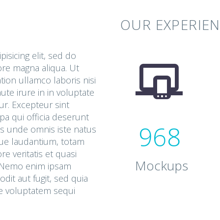
OUR EXPERIE
isicing elit, sed do


ore magna aliqua. Ut
ion ullamco laboris nisi
te irure in in voluptate
tur. Excepteur sint
pa qui officia deserunt
9
6
8
tis unde omnis iste natus
ue laudantium, totam
e veritatis et quasi
Mockups
o. Nemo enim ipsam
dit aut fugit, sed quia
e voluptatem sequi