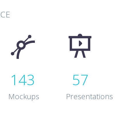
NCE




1
4
3
5
7
Mockups
Presentations