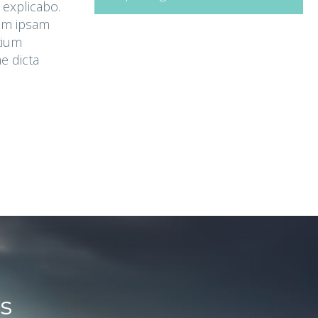
t explicabo.
im ipsam
tium
e dicta
s