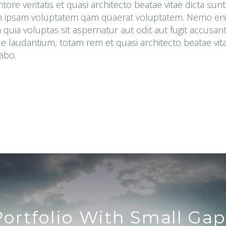
entore veritatis et quasi architecto beatae vitae dicta sun
 ipsam voluptatem qam quaerat voluptatem. Nemo en
quia voluptas sit aspernatur aut odit aut fugit accusan
 laudantium, totam rem et quasi architecto beatae vita
abo.
Portfolio With Small Gap