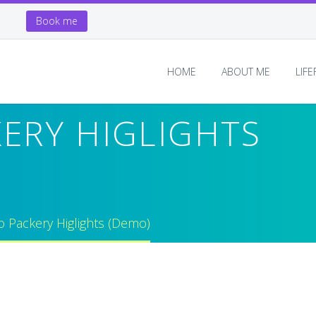
Book me
HOME
ABOUT ME
LIF
ERY HIGLIGHTS
io Packery Higlights (Demo)