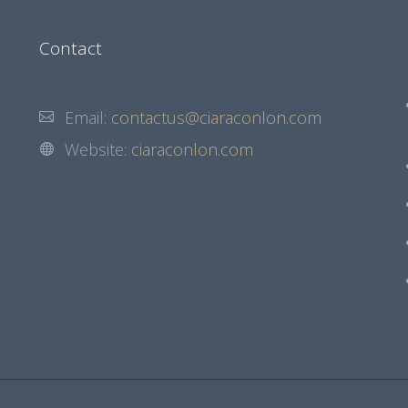
Contact
Email:
contactus@ciaraconlon.com
Website:
ciaraconlon.com