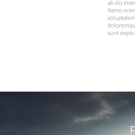
ab illo inv
Nemo enim
voluptatem 
doloremque
sunt explic