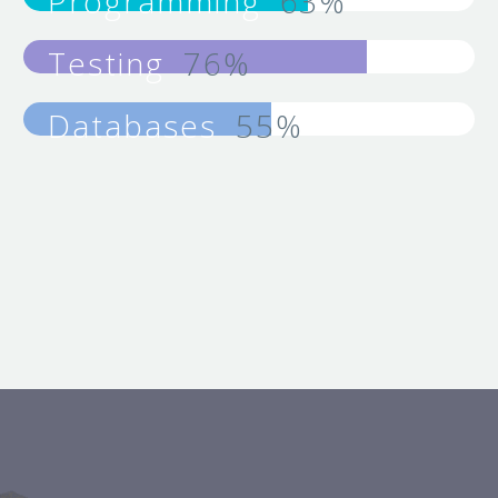
Programming
63%
Testing
76%
Databases
55%