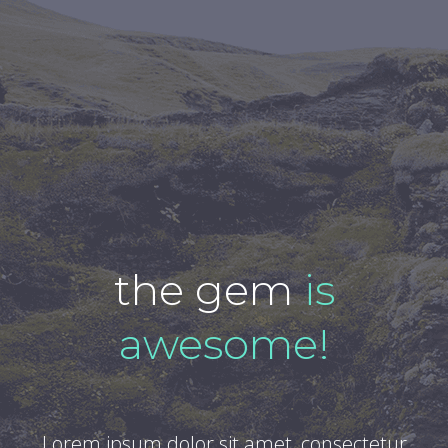
the gem
is
awesome!
Lorem ipsum dolor sit amet, consectetur