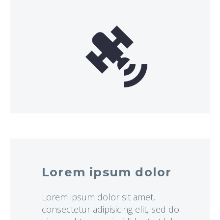


Lorem ipsum dolor
Lorem ipsum dolor sit amet,
consectetur adipisicing elit, sed do