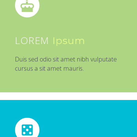


LOREM
Ipsum
Duis sed odio sit amet nibh vulputate
cursus a sit amet mauris.

